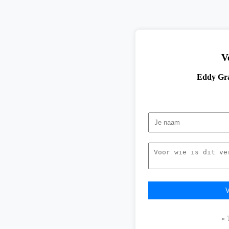
V
Eddy Gra
« 