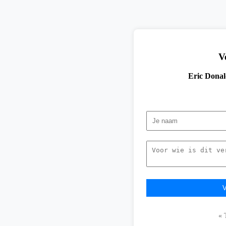
V
Eric Dona
« 