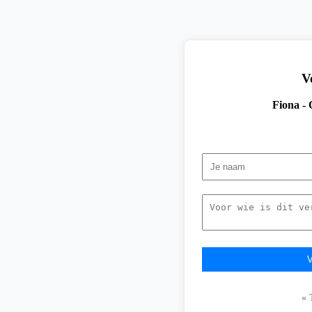
V
Fiona -
« 