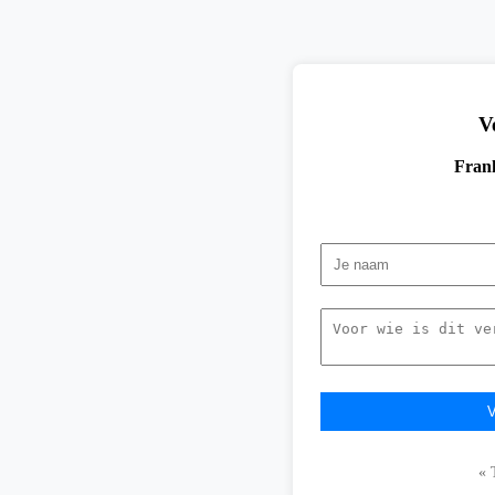
V
Frank
« 