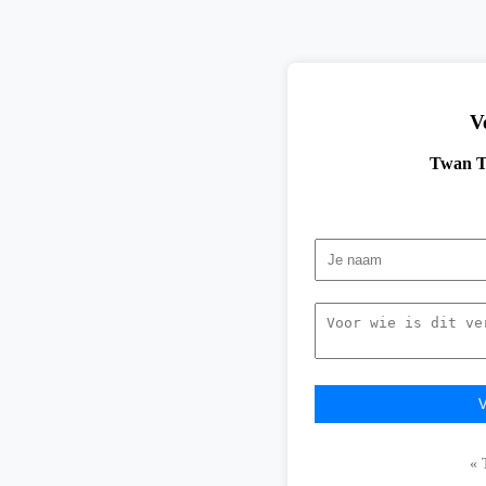
V
Twan T
« 