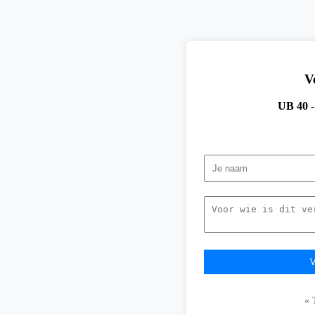
V
UB 40 -
« 