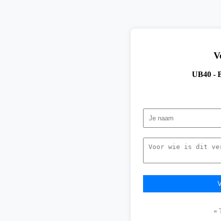
V
UB40 - B
« 