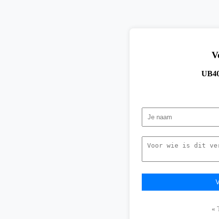
V
UB40 
« 