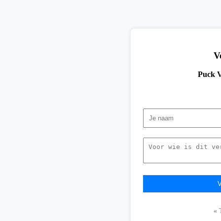
V
Puck V
« 