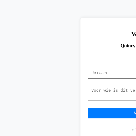
V
Quincy
« 