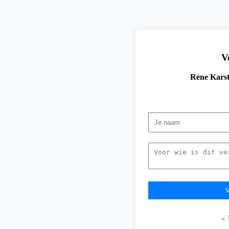
V
Rene Karst
« 